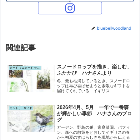
bluebellwoodland
関連記事
スノードロップを描き、楽しむ、
カード ミニカード サンキューカード ポストカード
ふたたび ハナさんより
冬、最も枯渇しているとき、スノードロ
ップは再び喜ばせようと素敵なギフトを
届けてくれている イギリス
2026年4月、5月 一年で一番森
カントリーサイド
が輝かしい季節 ハナさんのブロ
グ
ガーデン、野鳥の巣、家庭菜園、パフィ
ン、森への散策をとおしてイギリスの春
から初夏のすばらしさを現地から伝える