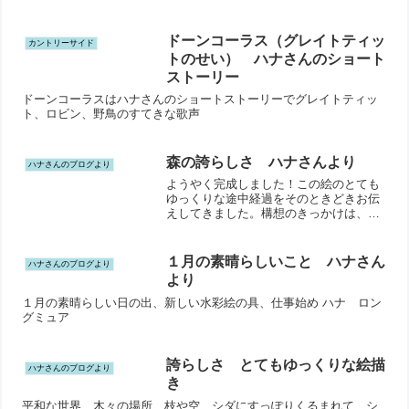
ドーンコーラス（グレイトティッ
カントリーサイド
トのせい） ハナさんのショート
ストーリー
ドーンコーラスはハナさんのショートストーリーでグレイトティッ
ト、ロビン、野鳥のすてきな歌声
森の誇らしさ ハナさんより
ハナさんのブログより
ようやく完成しました！この絵のとても
ゆっくりな途中経過をそのときどきお伝
えしてきました。構想のきっかけは、２
０２２年、息子が無敵の３歳の森林の王
様に見えたことからでした。８か月かけ
て描きあげることができました。この絵
１月の素晴らしいこと ハナさん
ハナさんのブログより
を描き終えるまでの過程、...
より
１月の素晴らしい日の出、新しい水彩絵の具、仕事始め ハナ ロン
グミュア
誇らしさ とてもゆっくりな絵描
ハナさんのブログより
き
平和な世界、木々の場所、枝や空、シダにすっぽりくるまれて、シ