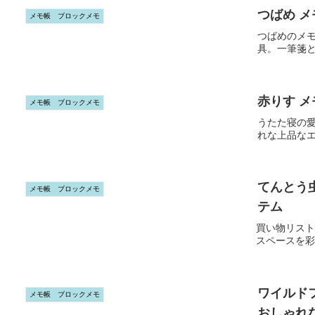
つばめ メ
メモ帳 ブロックメモ
つばめのメ
具。一筆箋
赤りす メ
メモ帳 ブロックメモ
うたた寝の
れな上品な
てんとう
メモ帳 ブロックメモ
テム
買い物リスト
スペースを彩
ワイルド
メモ帳 ブロックメモ
おしゃれ