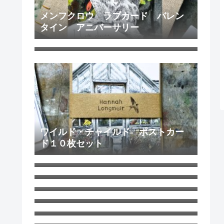
メンフクロウ ラブカード バレン
タイン アニバーサリー
宇宙のような無限のすばらしきかな
幸せ ノートブック A5
ワイルド・チャイルド ポストカー
ド１０枚セット
白ひつじ マグカップ
サマー・ツリー スコットランドの
夏の風景
8月 厳しい暑さが続いています
６月のガーデンでの生命と死 ハナ
さんのブログ
イギリス海峡のチャンネル諸島のひ
とつ、ガンジー島の海のブルー イ
ビアマグ 350ml 鉄さび釉 イギリ
ンテリアボウル
ス 陶器
子どもにもおすすめ！ ガーデンの