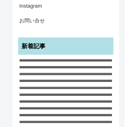
Instagram
お問い合せ
新着記事
宇宙のような無限のすばらしきかな
幸せ ノートブック A5
ワイルド・チャイルド ポストカー
ド１０枚セット
白ひつじ マグカップ
サマー・ツリー スコットランドの
夏の風景
8月 厳しい暑さが続いています
６月のガーデンでの生命と死 ハナ
さんのブログ
イギリス海峡のチャンネル諸島のひ
とつ、ガンジー島の海のブルー イ
ビアマグ 350ml 鉄さび釉 イギリ
ンテリアボウル
ス 陶器
子どもにもおすすめ！ ガーデンの
ノートブックA6 ティリー島の海と
森 ハナさんより
パフィン マグカップ