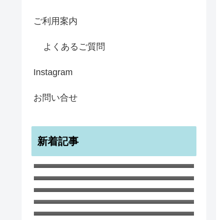
ご利用案内
よくあるご質問
Instagram
お問い合せ
新着記事
メンフクロウ ラブカード バレン
タイン アニバーサリー
宇宙のような無限のすばらしきかな
幸せ ノートブック A5
ワイルド・チャイルド ポストカー
ド１０枚セット
白ひつじ マグカップ
サマー・ツリー スコットランドの
夏の風景
8月 厳しい暑さが続いています
６月のガーデンでの生命と死 ハナ