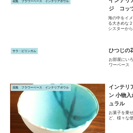
インテリ
花瓶 フラワーベース インテリアボウル
ジ コッ
海の中をイメ
る大きめな２
シスターから
ひつじの
サラ・ビリンガム
お部屋にい
ワーベース
インテリ
花瓶 フラワーベース インテリアボウル
ン 小物入
ュラル
お菓子を乗
ど、様々な