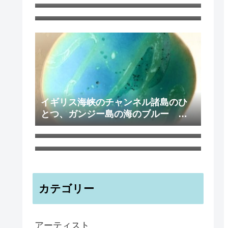
さんのブログ
イギリス海峡のチャンネル諸島のひ
とつ、ガンジー島の海のブルー イ
ビアマグ 350ml 鉄さび釉 イギリ
ンテリアボウル
ス 陶器
子どもにもおすすめ！ ガーデンの
ノートブックA6 ティリー島の海と
森 ハナさんより
カテゴリー
アーティスト