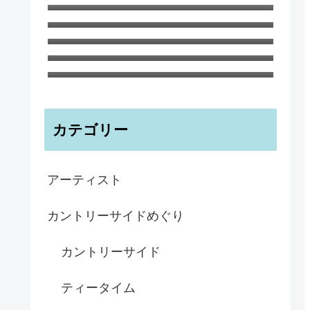
さんのブログ
イギリス海峡のチャンネル諸島のひ
とつ、ガンジー島の海のブルー イ
ビアマグ 350ml 鉄さび釉 イギリ
ンテリアボウル
ス 陶器
子どもにもおすすめ！ ガーデンの
ノートブックA6 ティリー島の海と
森 ハナさんより
カテゴリー
アーティスト
カントリーサイドめぐり
カントリーサイド
ティータイム