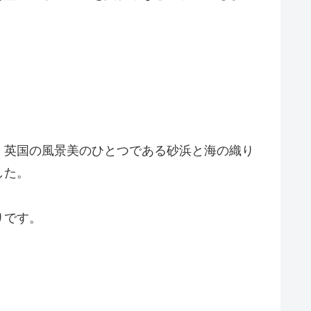
。
、英国の風景美のひとつである砂浜と海の織り
した。
りです。