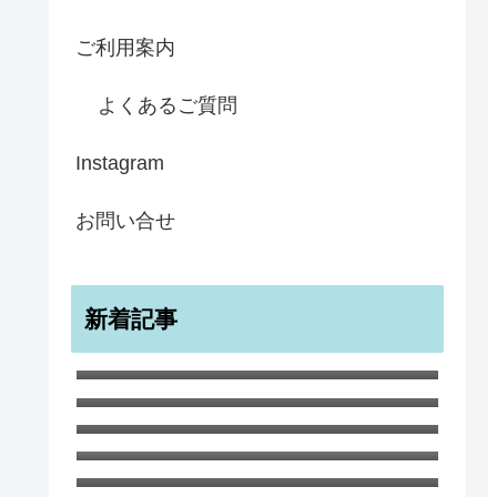
ご利用案内
よくあるご質問
Instagram
お問い合せ
新着記事
メンフクロウ ラブカード バレン
タイン アニバーサリー
宇宙のような無限のすばらしきかな
幸せ ノートブック A5
ワイルド・チャイルド ポストカー
ド１０枚セット
白ひつじ マグカップ
サマー・ツリー スコットランドの
夏の風景
8月 厳しい暑さが続いています
６月のガーデンでの生命と死 ハナ