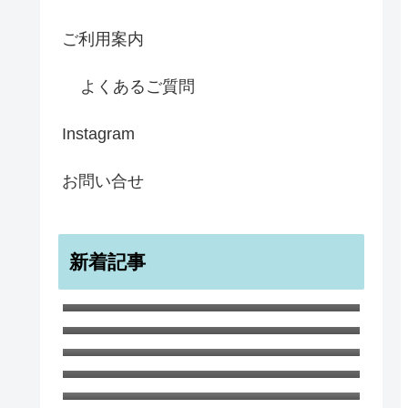
ご利用案内
よくあるご質問
Instagram
お問い合せ
新着記事
宇宙のような無限のすばらしきかな
幸せ ノートブック A5
ワイルド・チャイルド ポストカー
ド１０枚セット
白ひつじ マグカップ
サマー・ツリー スコットランドの
夏の風景
8月 厳しい暑さが続いています
６月のガーデンでの生命と死 ハナ
さんのブログ
イギリス海峡のチャンネル諸島のひ