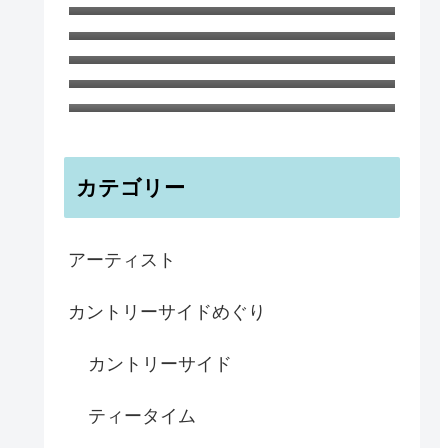
とつ、ガンジー島の海のブルー イ
ビアマグ 350ml 鉄さび釉 イギリ
ンテリアボウル
ス 陶器
子どもにもおすすめ！ ガーデンの
ノートブックA6 ティリー島の海と
森 ハナさんより
パフィン マグカップ
カテゴリー
アーティスト
カントリーサイドめぐり
カントリーサイド
ティータイム