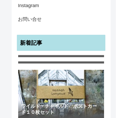
Instagram
お問い合せ
新着記事
メンフクロウ ラブカード バレン
タイン アニバーサリー
宇宙のような無限のすばらしきかな
幸せ ノートブック A5
ワイルド・チャイルド ポストカー
ド１０枚セット