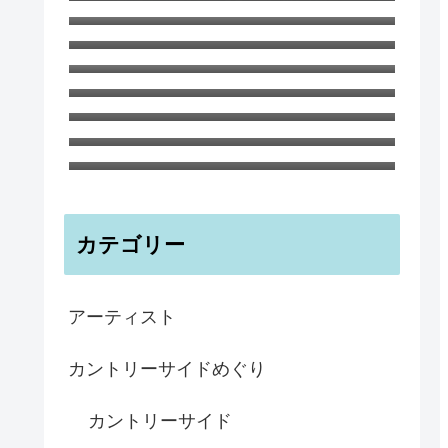
白ひつじ マグカップ
サマー・ツリー スコットランドの
夏の風景
8月 厳しい暑さが続いています
６月のガーデンでの生命と死 ハナ
さんのブログ
イギリス海峡のチャンネル諸島のひ
とつ、ガンジー島の海のブルー イ
ビアマグ 350ml 鉄さび釉 イギリ
ンテリアボウル
ス 陶器
子どもにもおすすめ！ ガーデンの
ノートブックA6 ティリー島の海と
森 ハナさんより
カテゴリー
アーティスト
カントリーサイドめぐり
カントリーサイド