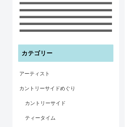
さんのブログ
イギリス海峡のチャンネル諸島のひ
とつ、ガンジー島の海のブルー イ
ビアマグ 350ml 鉄さび釉 イギリ
ンテリアボウル
ス 陶器
子どもにもおすすめ！ ガーデンの
ノートブックA6 ティリー島の海と
森 ハナさんより
カテゴリー
アーティスト
カントリーサイドめぐり
カントリーサイド
ティータイム