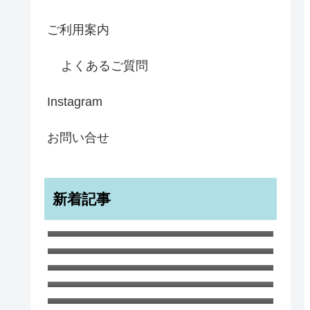
ご利用案内
よくあるご質問
Instagram
お問い合せ
新着記事
メンフクロウ ラブカード バレン
タイン アニバーサリー
宇宙のような無限のすばらしきかな
幸せ ノートブック A5
ワイルド・チャイルド ポストカー
ド１０枚セット
白ひつじ マグカップ
サマー・ツリー スコットランドの
夏の風景
8月 厳しい暑さが続いています
６月のガーデンでの生命と死 ハナ