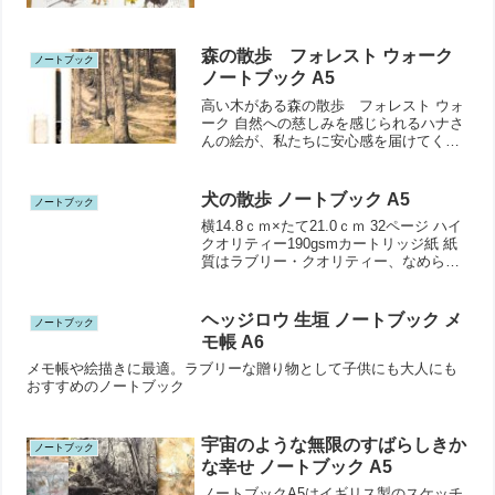
森の散歩 フォレスト ウォーク
ノートブック
ノートブック A5
高い木がある森の散歩 フォレスト ウォ
ーク 自然への慈しみを感じられるハナさ
んの絵が、私たちに安心感を届けてくれ
ます
犬の散歩 ノートブック A5
ノートブック
横14.8ｃｍ×たて21.0ｃｍ 32ページ ハイ
クオリティー190gsmカートリッジ紙 紙
質はラブリー・クオリティー、なめらか
なオフ・ホワイト イギリス スコットラ
ンド製
ヘッジロウ 生垣 ノートブック メ
ノートブック
モ帳 A6
メモ帳や絵描きに最適。ラブリーな贈り物として子供にも大人にも
おすすめのノートブック
宇宙のような無限のすばらしきか
ノートブック
な幸せ ノートブック A5
ノートブックA5はイギリス製のスケッチ