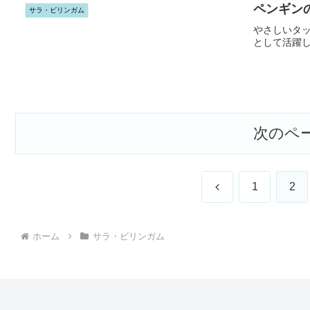
ペンギン
サラ・ビリンガム
やさしいタ
として活躍
次のペ
前
1
2
へ
ホーム
サラ・ビリンガム