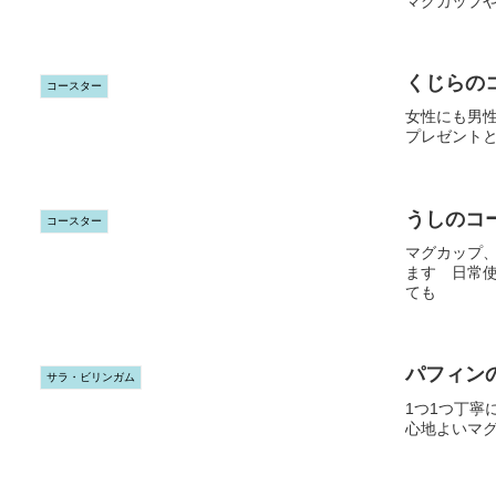
マグカップ
くじらの
コースター
女性にも男
プレゼント
うしのコ
コースター
マグカップ
ます 日常
ても
パフィン
サラ・ビリンガム
1つ1つ丁
心地よいマグ