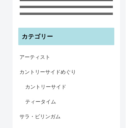
ノートブックA6 ティリー島の海と
森 ハナさんより
パフィン マグカップ
カテゴリー
アーティスト
カントリーサイドめぐり
カントリーサイド
ティータイム
サラ・ビリンガム