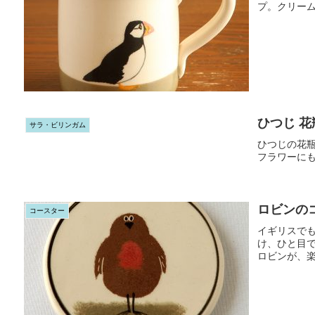
プ。クリー
ひつじ 花
サラ・ビリンガム
ひつじの花
フラワーに
ロビンの
コースター
イギリスで
け、ひと目
ロビンが、