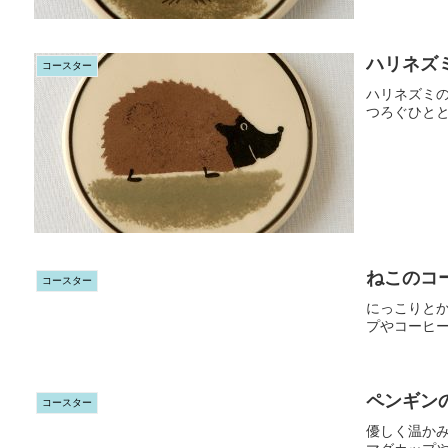
ハリネズ
コースター
ハリネズミ
つろぐひと
ねこのコ
コースター
にっこりと
プやコーヒ
ペンギン
コースター
優しく温か