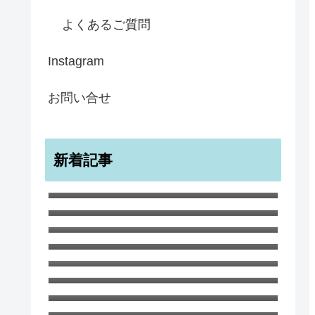
よくあるご質問
Instagram
お問い合せ
新着記事
宇宙のような無限のすばらしきかな
幸せ ノートブック A5
ワイルド・チャイルド ポストカー
ド１０枚セット
白ひつじ マグカップ
サマー・ツリー スコットランドの
夏の風景
8月 厳しい暑さが続いています
６月のガーデンでの生命と死 ハナ
さんのブログ
イギリス海峡のチャンネル諸島のひ
とつ、ガンジー島の海のブルー イ
ビアマグ 350ml 鉄さび釉 イギリ
ンテリアボウル
ス 陶器
子どもにもおすすめ！ ガーデンの