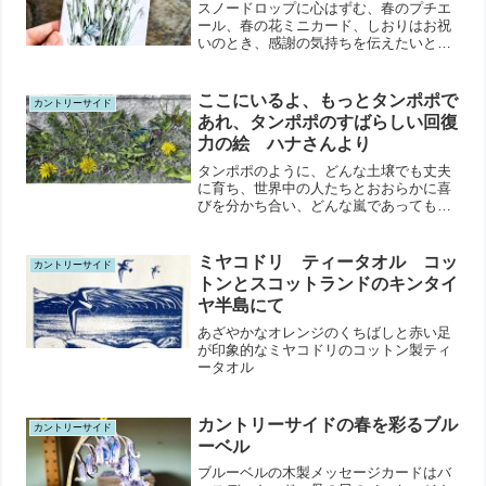
スノードロップに心はずむ、春のプチエ
ール、春の花ミニカード、しおりはお祝
いのとき、感謝の気持ちを伝えたいと
き、元気を届けたいとき
ここにいるよ、もっとタンポポで
カントリーサイド
あれ、タンポポのすばらしい回復
力の絵 ハナさんより
タンポポのように、どんな土壌でも丈夫
に育ち、世界中の人たちとおおらかに喜
びを分かち合い、どんな嵐であっても軽
やかさと心地よさをもってして切り抜け
ること
ミヤコドリ ティータオル コッ
カントリーサイド
トンとスコットランドのキンタイ
ヤ半島にて
あざやかなオレンジのくちばしと赤い足
が印象的なミヤコドリのコットン製ティ
ータオル
カントリーサイドの春を彩るブル
カントリーサイド
ーベル
ブルーベルの木製メッセージカードはバ