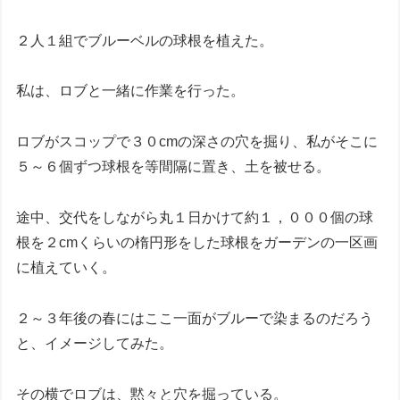
２人１組でブルーベルの球根を植えた。
私は、ロブと一緒に作業を行った。
ロブがスコップで３０cmの深さの穴を掘り、私がそこに
５～６個ずつ球根を等間隔に置き、土を被せる。
途中、交代をしながら丸１日かけて約１，０００個の球
根を２cmくらいの楕円形をした球根をガーデンの一区画
に植えていく。
２～３年後の春にはここ一面がブルーで染まるのだろう
と、イメージしてみた。
その横でロブは、黙々と穴を掘っている。